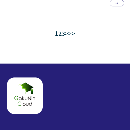
1
2
3
>
>>